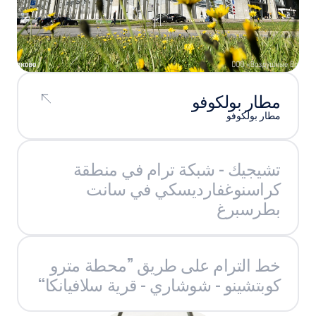
مطار بولكوفو
مطار بولكوفو
تشيجيك - شبكة ترام في منطقة
كراسنوغفارديسكي في سانت
بطرسبرغ
خط الترام على طريق ”محطة مترو
كوبتشينو - شوشاري - قرية سلافيانكا“