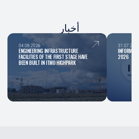
أخبار
04.08.2026
31.07.202
ENGINEERING INFRASTRUCTURE
INFORMATIO
FACILITIES OF THE FIRST STAGE HAVE
2026
BEEN BUILT IN ITMO HIGHPARK