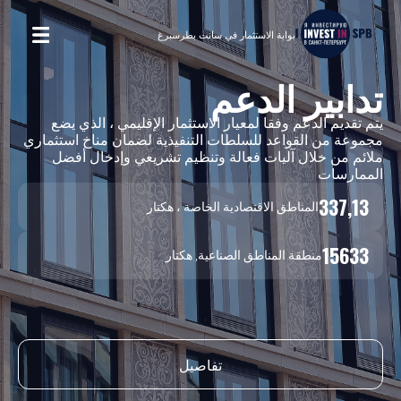
بوابة الاستثمار في سانت بطرسبرغ
تدابير الدعم
مي
يتم تقديم الدعم وفقا لمعيار الاستثمار الإقليمي ، الذي يضع
الم
مجموعة من القواعد للسلطات التنفيذية لضمان مناخ استثماري
الم
ملائم من خلال آليات فعالة وتنظيم تشريعي وإدخال أفضل
9
الممارسات
337,13
المناطق الاقتصادية الخاصة ، هكتار
3
15633
منطقة المناطق الصناعية, هكتار
تفاصيل